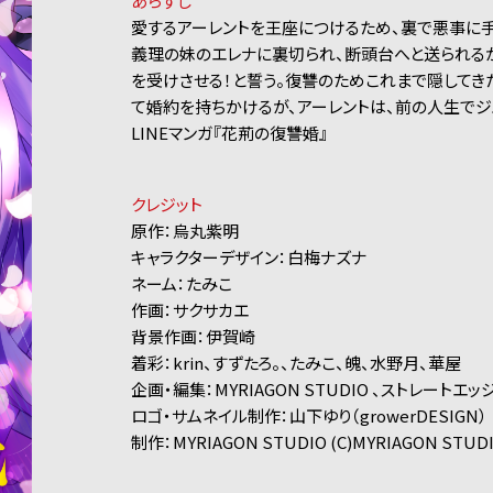
あらすじ
愛するアーレントを王座につけるため、裏で悪事に手
義理の妹のエレナに裏切られ、断頭台へと送られる
を受けさせる！と誓う。復讐のためこれまで隠してき
て婚約を持ちかけるが、アーレントは、前の人生で
LINEマンガ『花荊の復讐婚』
クレジット
原作：烏丸紫明
キャラクターデザイン：白梅ナズナ
ネーム：たみこ
作画：サクサカエ
背景作画：伊賀崎
着彩：krin、すずたろ。、たみこ、魄、水野月、華屋
企画・編集：MYRIAGON STUDIO 、ストレートエッ
ロゴ・サムネイル制作：山下ゆり（growerDESIGN）
制作：MYRIAGON STUDIO (C)MYRIAGON STUD