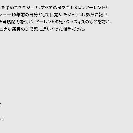
を染めてきたジュナ。すべての敵を倒した時、アーレントと
がーー10年前の自分として目覚めたジュナは、奴らに報い
た自然魔力を使い、アーレントの兄・クラヴィスのもとを訪れ
ジュナが無実の罪で死に追いやった相手だった。
ジ
IO