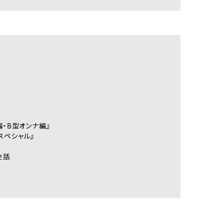
編・B型オンナ編』
スペシャル』
全話