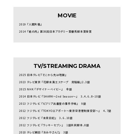
MOVIE
2019 『人間失格』
2014 『紙の月』 第38回日本アカデミー賞優秀脚本賞受賞
TV/STREAMING DRAMA
2025 日本テレビ『そこから先は地獄』
2023 テレビ東京 『花嫁未満エスケープ 完結編』2、3話
2015 NHK 『デザイナーベイビー』 全話
2014 日本テレビ 『SHARK～2nd Season～』 3、4、6、8~10話
2013 フジテレビ 『ビブリア古書堂の事件手帖』 9話
2012 フジテレビ 『TOKYOエアポート～東京空港管制保安部～』 4、7話
2012 フジテレビ 『未来日記』 3、6、10話
2012 フジテレビ 『ラッキーセブン』 1話共同脚本、8話
2010 テレビ朝日 『おみやさん7』 3話